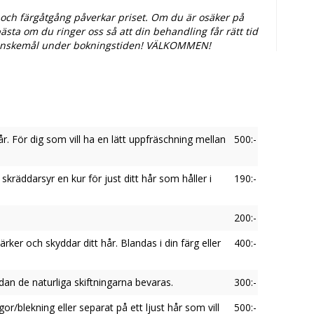
 och färgåtgång påverkar priset. Om du är osäker på
ästa om du ringer oss så att din behandling får rätt tid
na önskemål under bokningstiden! VÄLKOMMEN!
år. För dig som vill ha en lätt uppfräschning mellan
500:-
 skräddarsyr en kur för just ditt hår som håller i
190:-
200:-
rker och skyddar ditt hår. Blandas i din färg eller
400:-
dan de naturliga skiftningarna bevaras.
300:-
/blekning eller separat på ett ljust hår som vill
500:-